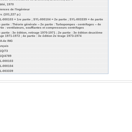
blié, 1970
iences de l'ingénieur
 v. (101,227 p.)
L-000103 = 1re partie ; SYL-000104 = 2e partie ; SYL-003339 = 4e partie
e partie : Théorie générale -- 2e partie : Turbopompes - centrifuges -- 4e
rtie : ventilateurs, soufflantes et compresseurs centrifuges
e partie : 3e édition, retirage 1970-1971 ; 2e partie : 3e édition deuxième
rage 1971-1972 ; 4e partie : 3e édition 2e tirage 1973-1974
A-4e ING
ançais
01Q/73
01Q/4789
L-000103
L-000104
L-003339