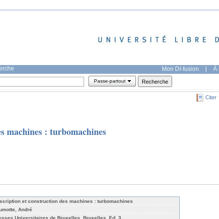
herche
Mon DI-fusion
|
À 
Passe-partout
Citer
des machines : turbomachines
scription et construction des machines : turbomachines
umotte, André
esses Universitaires de Bruxelles, Bruxelles, Ed. 3