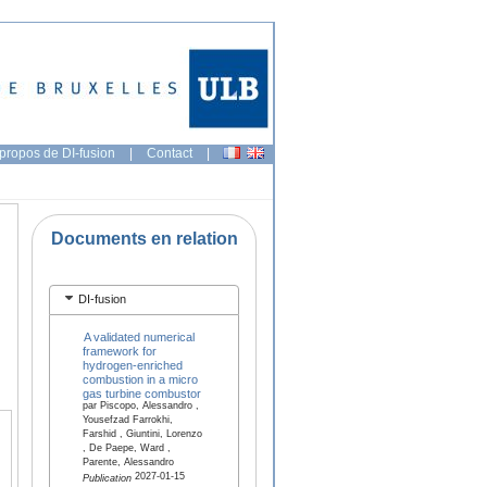
propos de DI-fusion
|
Contact
|
Documents en relation
DI-fusion
A validated numerical
framework for
hydrogen-enriched
combustion in a micro
gas turbine combustor
par Piscopo, Alessandro ,
Yousefzad Farrokhi,
Farshid , Giuntini, Lorenzo
, De Paepe, Ward ,
Parente, Alessandro
2027-01-15
Publication