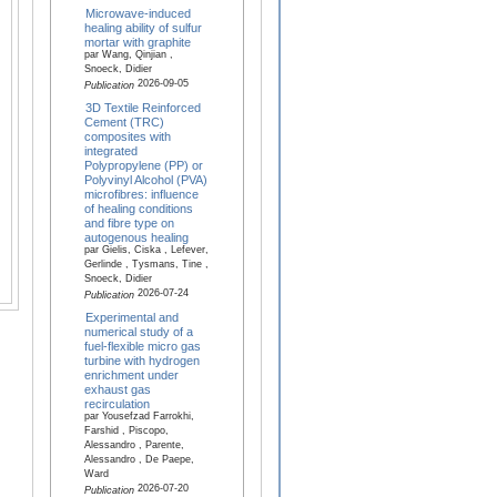
Microwave-induced
healing ability of sulfur
mortar with graphite
par Wang, Qinjian ,
Snoeck, Didier
2026-09-05
Publication
3D Textile Reinforced
Cement (TRC)
composites with
integrated
Polypropylene (PP) or
Polyvinyl Alcohol (PVA)
microfibres: influence
of healing conditions
and fibre type on
autogenous healing
par Gielis, Ciska , Lefever,
Gerlinde , Tysmans, Tine ,
Snoeck, Didier
2026-07-24
Publication
Experimental and
numerical study of a
fuel-flexible micro gas
turbine with hydrogen
enrichment under
exhaust gas
recirculation
par Yousefzad Farrokhi,
Farshid , Piscopo,
Alessandro , Parente,
Alessandro , De Paepe,
Ward
2026-07-20
Publication