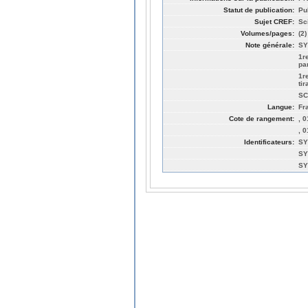
Statut de publication:
Pu
Sujet CREF:
Sc
Volumes/pages:
(2)
Note générale:
SY
1r
pa
1r
ti
SC
Langue:
Fr
Cote de rangement:
, 
, 
Identificateurs:
SY
SY
SY