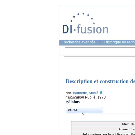
Recherche avancée
|
Historique de rec
Description et construction 
par
Jaumotte, André
Publication
Publié, 1970
syllabus
DÉTAILS
Titre:
De
Auteur:
Ja
Informations sur la publication:
Pr