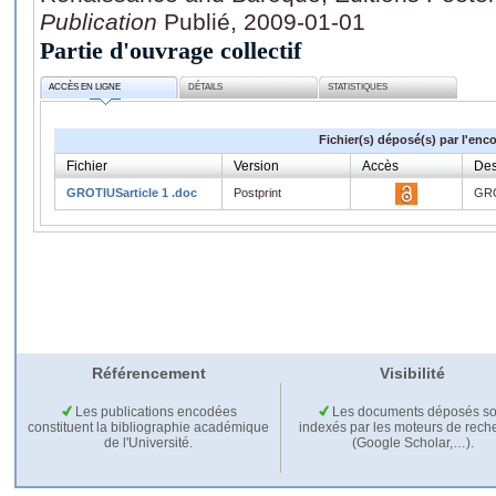
Publication
Publié, 2009-01-01
Partie d'ouvrage collectif
ACCÈS EN LIGNE
DÉTAILS
STATISTIQUES
Fichier(s) déposé(s) par l'enc
Fichier
Version
Accès
Des
GROTIUSarticle 1 .doc
Postprint
GRO
Référencement
Visibilité
Les publications encodées
Les documents déposés so
constituent la bibliographie académique
indexés par les moteurs de rech
de l'Université.
(Google Scholar,…).