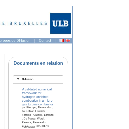
propos de DI-fusion
|
Contact
|
Documents en relation
DI-fusion
A validated numerical
framework for
hydrogen-enriched
combustion in a micro
gas turbine combustor
par Piscopo, Alessandro ,
Yousefzad Farrokhi,
Farshid , Giuntini, Lorenzo
, De Paepe, Ward ,
Parente, Alessandro
2027-01-15
Publication