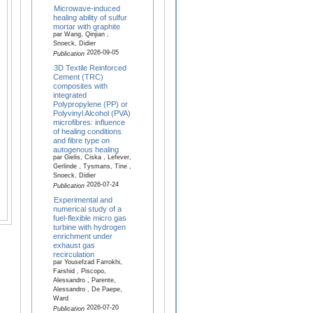
Microwave-induced
healing ability of sulfur
mortar with graphite
par Wang, Qinjian ,
Snoeck, Didier
2026-09-05
Publication
3D Textile Reinforced
Cement (TRC)
composites with
integrated
Polypropylene (PP) or
Polyvinyl Alcohol (PVA)
microfibres: influence
of healing conditions
and fibre type on
autogenous healing
par Gielis, Ciska , Lefever,
Gerlinde , Tysmans, Tine ,
Snoeck, Didier
2026-07-24
Publication
Experimental and
numerical study of a
fuel-flexible micro gas
turbine with hydrogen
enrichment under
exhaust gas
recirculation
par Yousefzad Farrokhi,
Farshid , Piscopo,
Alessandro , Parente,
Alessandro , De Paepe,
Ward
2026-07-20
Publication