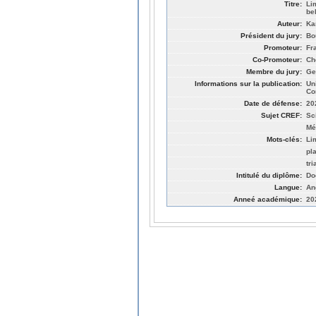
Titre:
Li
be
Auteur:
Ka
Président du jury:
Bo
Promoteur:
Fr
Co-Promoteur:
Ch
Membre du jury:
Ge
Informations sur la publication:
Un
Co
Date de défense:
20
Sujet CREF:
Sc
Mé
Mots-clés:
Li
pl
tr
Intitulé du diplôme:
Do
Langue:
An
Anneé académique:
20