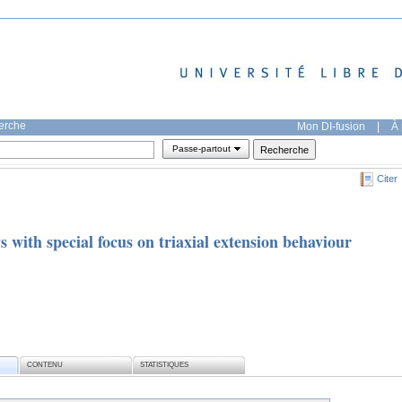
herche
Mon DI-fusion
|
À 
Passe-partout
Citer
s with special focus on triaxial extension behaviour
CONTENU
STATISTIQUES