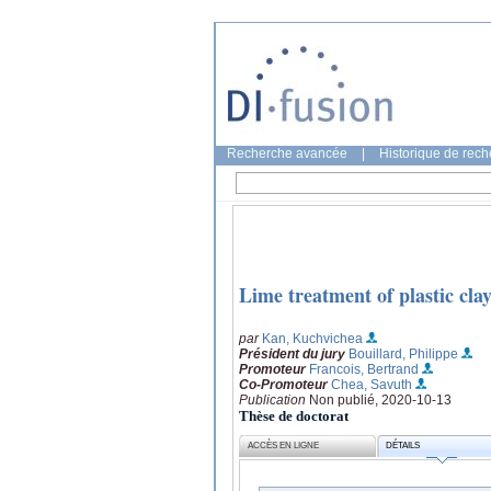
Recherche avancée
|
Historique de rec
Lime treatment of plastic clay
par
Kan, Kuchvichea
Président du jury
Bouillard, Philippe
Promoteur
Francois, Bertrand
Co-Promoteur
Chea, Savuth
Publication
Non publié, 2020-10-13
Thèse de doctorat
ACCÈS EN LIGNE
DÉTAILS