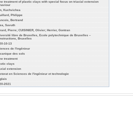
me treatment of plastic clays with special focus on triaxial extension
haviour
n, Kuchvichea
uillard, Philippe
ancois, Bertrand
ea, Savuth
rard, Pierre; CUISINIER, Olivier; Herrier, Gontran
iversité libre de Bruxelles, Ecole polytechnique de Bruxelles –
nstructions, Bruxelles
20-10-13
iences de l'ingénieur
canique des sols
me treatment
astic clays
iaxial extension
ctorat en Sciences de l'ingénieur et technologie
glais
20-2021