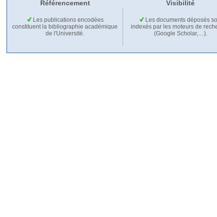
Référencement
Visibilité
Les publications encodées
Les documents déposés so
constituent la bibliographie académique
indexés par les moteurs de rech
de l'Université.
(Google Scholar,…).