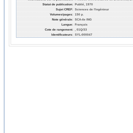
Statut de publication:
Publié, 1970
Sujet CREF:
Sciences de l'ingénieur
Volumes/pages:
150 p.
Note générale:
SCA-4e ING
Langue:
Français
Cote de rangement:
, 01Q/33
Identificateurs:
SYL-000047