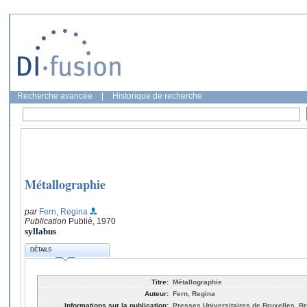
Recherche avancée
|
Historique de recherche
Métallographie
par
Fern, Regina
Publication
Publié, 1970
syllabus
DÉTAILS
Titre:
Métallographie
Auteur:
Fern, Regina
Informations sur la publication:
Presses Universitaires de Bruxelles, Br