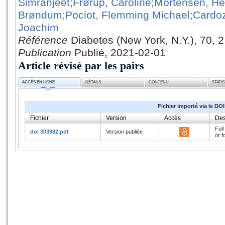
Simranjeet
;Frørup, Caroline
;Mortensen, He
Brøndum
;Pociot, Flemming Michael
;Cardo
Joachim
Référence
Diabetes (New York, N.Y.), 70, 
Publication
Publié, 2021-02-01
Article révisé par les pairs
ACCÈS EN LIGNE
DÉTAILS
CONTENU
STATI
Fichier importé via le DOI
Fichier
Version
Accès
Des
Full
doi 303982.pdf
Version publiée
or f