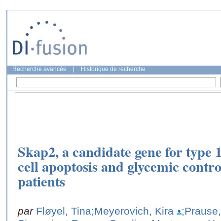
Recherche avancée
|
Historique de recherche
Skap2, a candidate gene for type 1
cell apoptosis and glycemic contr
patients
par
Fløyel, Tina
;Meyerovich, Kira
;Prause