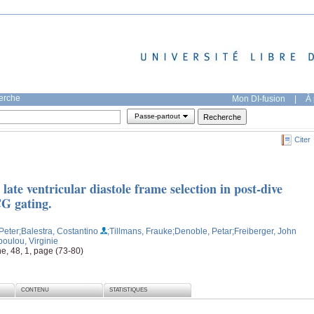
herche
Mon DI-fusion
|
À 
Passe-partout
Citer
ate ventricular diastole frame selection in post-dive
G gating.
Peter
;Balestra, Costantino
;Tillmans, Frauke
;Denoble, Petar
;Freiberger, John
oulou, Virginie
, 48, 1, page (73-80)
CONTENU
STATISTIQUES