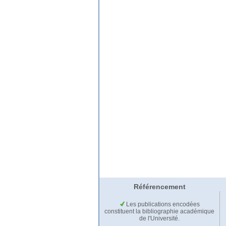
Référencement
Les publications encodées
constituent la bibliographie académique
de l'Université.