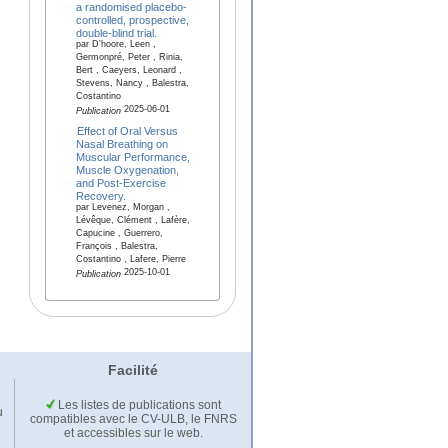
a randomised placebo-
controlled, prospective,
double-blind trial.
par D'hoore, Leen ,
Germonpré, Peter , Rinia,
Bert , Caeyers, Leonard ,
Stevens, Nancy , Balestra,
Costantino
2025-06-01
Publication
Effect of Oral Versus
Nasal Breathing on
Muscular Performance,
Muscle Oxygenation,
and Post-Exercise
Recovery.
par Levenez, Morgan ,
Lévêque, Clément , Lafère,
Capucine , Guerrero,
François , Balestra,
Costantino , Lafere, Pierre
2025-10-01
Publication
Facilité
Les listes de publications sont
u
compatibles avec le CV-ULB, le FNRS
et accessibles sur le web.