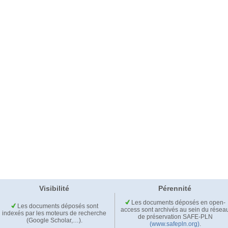
Visibilité
Pérennité
Les documents déposés en open-
Les documents déposés sont
access sont archivés au sein du résea
indexés par les moteurs de recherche
de préservation SAFE-PLN
(Google Scholar,…).
(www.safepln.org)
.