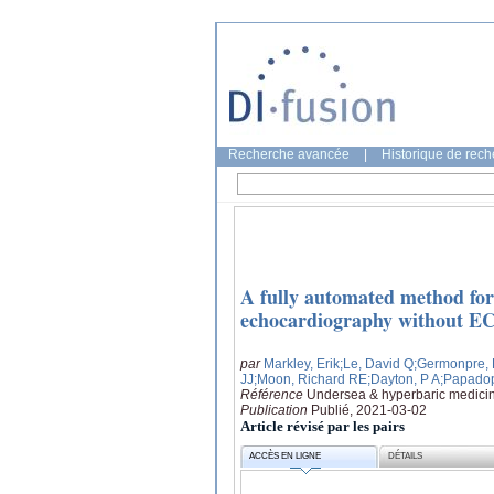
Recherche avancée
|
Historique de rec
A fully automated method for l
echocardiography without EC
par
Markley, Erik
;Le, David Q
;Germonpre, 
JJ
;Moon, Richard RE
;Dayton, P A
;Papadop
Référence
Undersea & hyperbaric medicine
Publication
Publié, 2021-03-02
Article révisé par les pairs
ACCÈS EN LIGNE
DÉTAILS