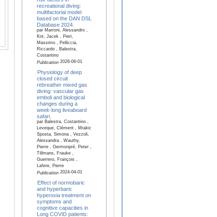
recreational diving:
multifactorial model
based on the DAN DSL
Database 2024.
par Marroni, Alessandro ,
Kot, Jacek , Pieri,
Massimo , Pelliccia,
Riccardo , Balestra,
Costantino
2026-06-01
Publication
Physiology of deep
closed circuit
rebreather mixed gas
diving: vascular gas
emboli and biological
changes during a
week-long liveaboard
safari.
par Balestra, Costantino ,
Leveque, Clément , Mrakic
Sposta, Simona , Vezzoli,
Alessandra , Wauthy,
Pierre , Germonpré, Peter ,
Tillmans, Frauke ,
Guerrero, François ,
Lafere, Pierre
2024-04-01
Publication
Effect of normobaric
and hyperbaric
hyperoxia treatment on
symptoms and
cognitive capacities in
Long COVID patients: