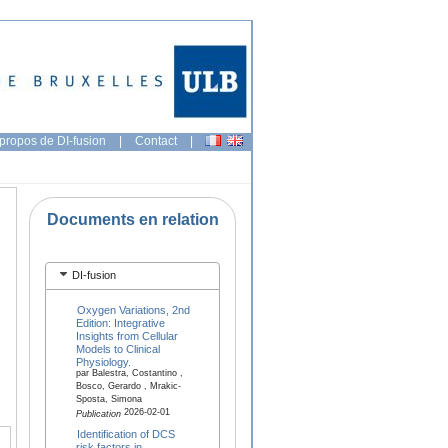
propos de DI-fusion
|
Contact
|
Documents en relation
DI-fusion
Oxygen Variations, 2nd
Edition: Integrative
Insights from Cellular
Models to Clinical
Physiology.
par Balestra, Costantino ,
Bosco, Gerardo , Mrakic-
Sposta, Simona
2026-02-01
Publication
Identification of DCS
risk factors in