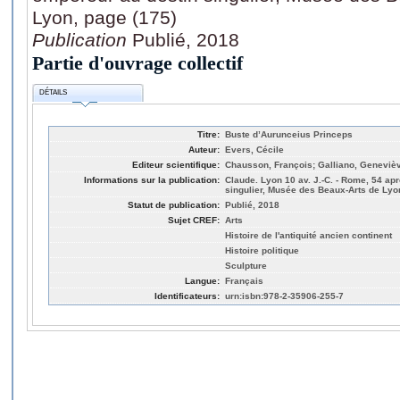
Lyon, page (175)
Publication
Publié, 2018
Partie d'ouvrage collectif
DÉTAILS
Titre:
Buste d’Aurunceius Princeps
Auteur:
Evers, Cécile
Editeur scientifique:
Chausson, François; Galliano, Geneviè
Informations sur la publication:
Claude. Lyon 10 av. J.-C. - Rome, 54 ap
singulier, Musée des Beaux-Arts de Lyon
Statut de publication:
Publié, 2018
Sujet CREF:
Arts
Histoire de l'antiquité ancien continent
Histoire politique
Sculpture
Langue:
Français
Identificateurs:
urn:isbn:978-2-35906-255-7