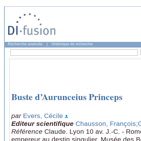
Recherche avancée
|
Historique de recherche
Buste d’Aurunceius Princeps
par
Evers, Cécile
Editeur scientifique
Chausson, François
;
Référence
Claude. Lyon 10 av. J.-C. - Rom
empereur au destin singulier, Musée des B