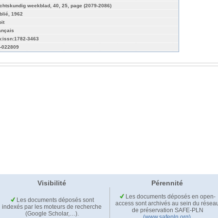
chtskundig weekblad, 40, 25, page (2079-2086)
blié, 1962
it
ançais
n:issn:1782-3463
-022809
Visibilité
Pérennité
Les documents déposés en open-
Les documents déposés sont
access sont archivés au sein du résea
indexés par les moteurs de recherche
de préservation SAFE-PLN
(Google Scholar,…).
(www.safepln.org)
.