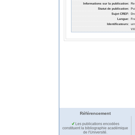
Informations sur la publication:
Re
Statut de publication:
Pu
Sujet CREF:
Dro
Langue:
Fr
Identificateurs:
ur
VX
Référencement
Les publications encodées
constituent la bibliographie académique
de l'Université.