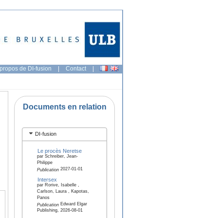
propos de DI-fusion
|
Contact
|
Documents en relation
DI-fusion
Le procès Neretse
par Schreiber, Jean-
Philippe
2027-01-01
Publication
Intersex
par Rorive, Isabelle ,
Carlson, Laura , Kapotas,
Panos
Edward Elgar
Publication
Publishing, 2026-08-01