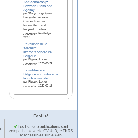
Self-censorship:
Between Risks and
Agency
par Wong, Jing-Syuan ,
Frangville, Vanessa ,
Coman, Ramona ,
Paternotte, David ,
Ponjaert, Frederik
Routledge,
Publication
2027
L’évolution de la
solidarité
interpersonnelle en
Belgique
par Rigaux, Lucien
2026-06-22
Publication
La solidarité en
Belgique ou l’histoire de
la justice sociale
par Rigaux, Lucien
2026-06-18
Publication
Facilité
Les listes de publications sont
u
compatibles avec le CV-ULB, le FNRS
et accessibles sur le web.