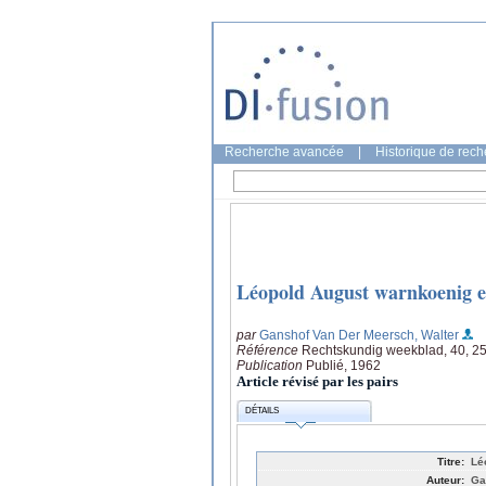
Recherche avancée
|
Historique de rec
Léopold August warnkoenig e
par
Ganshof Van Der Meersch, Walter
Référence
Rechtskundig weekblad, 40, 2
Publication
Publié, 1962
Article révisé par les pairs
DÉTAILS
Titre:
Lé
Auteur:
Ga