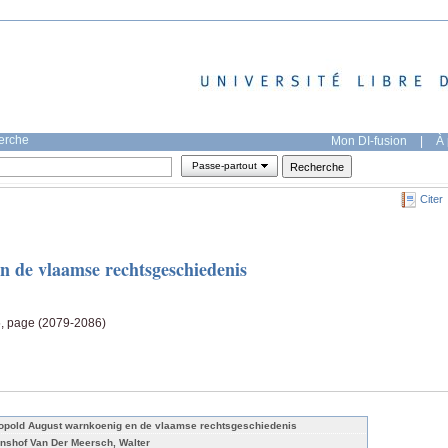
herche
Mon DI-fusion
|
À 
Passe-partout
Citer
n de vlaamse rechtsgeschiedenis
5, page (2079-2086)
opold August warnkoenig en de vlaamse rechtsgeschiedenis
nshof Van Der Meersch, Walter