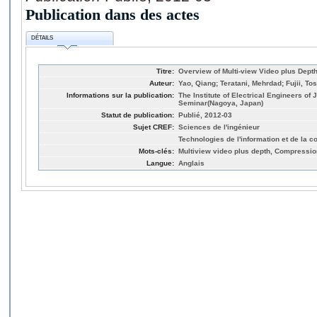
Publication dans des actes
DÉTAILS
Titre:
Overview of Multi-view Video plus Dept
Auteur:
Yao, Qiang; Teratani, Mehrdad; Fujii, To
Informations sur la publication:
The Institute of Electrical Engineers of
Seminar(Nagoya, Japan)
Statut de publication:
Publié, 2012-03
Sujet CREF:
Sciences de l'ingénieur
Technologies de l'information et de la 
Mots-clés:
Multiview video plus depth, Compressio
Langue:
Anglais