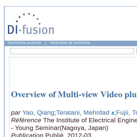
Recherche avancée
|
Historique de recherche
Overview of Multi-view Video p
par
Yao, Qiang
;Teratani, Mehrdad
;Fujii, 
Référence
The Institute of Electrical Engi
- Young Seminar(Nagoya, Japan)
Publication
Publié, 2012-03