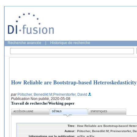
Recherche avancée
|
Historique de recherche
How Reliable are Bootstrap-based Heteroskedasticity
par
Pötscher, Benedikt M
;Preinerstorfer, David
Publication
Non publié, 2020-05-08
Travail de recherche/Working paper
ACCÈS EN LIGNE
DÉTAILS
STATISTIQUES
Titre:
How Reliable are Bootstrap-based Heter
Auteur:
Pötscher, Benedikt M; Preinerstorfer, Da
Informations sur la publication:
arXiv, arXiv