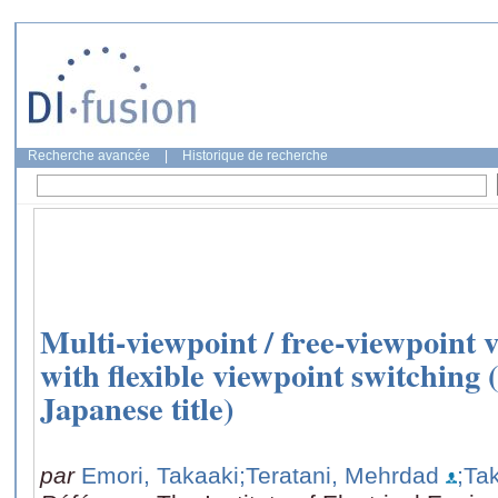
Recherche avancée
|
Historique de recherche
Multi-viewpoint / free-viewpoint 
with flexible viewpoint switching (
Japanese title)
par
Emori, Takaaki
;Teratani, Mehrdad
;Ta