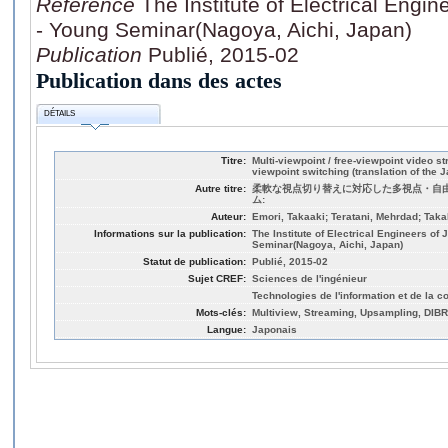
Référence
The Institute of Electrical Engi
- Young Seminar(Nagoya, Aichi, Japan)
Publication
Publié, 2015-02
Publication dans des actes
DÉTAILS
Titre:
Multi-viewpoint / free-viewpoint video s
viewpoint switching (translation of the J
Autre titre:
柔軟な視点切り替えに対応した多視点・自
ム:
Auteur:
Emori, Takaaki; Teratani, Mehrdad; Takah
Informations sur la publication:
The Institute of Electrical Engineers of
Seminar(Nagoya, Aichi, Japan)
Statut de publication:
Publié, 2015-02
Sujet CREF:
Sciences de l'ingénieur
Technologies de l'information et de la 
Mots-clés:
Multiview, Streaming, Upsampling, DIBR
Langue:
Japonais