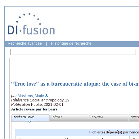
Recherche avancée
|
Historique de recherche
“True love” as a bureaucratic utopia: the case of bi-
par
Maskens, Maïté
Référence
Social anthropology, 29
Publication
Publié, 2021-02-01
Article révisé par les pairs
ACCÈS EN LIGNE
DÉTAILS
CONTENU
STATI
Fichier(s) déposé(s) par l'enc