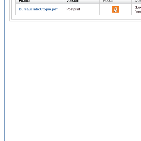
Fichier
Version
Accès
Des
Œuv
BureaucraticUtopia.pdf
Postprint
l'œ