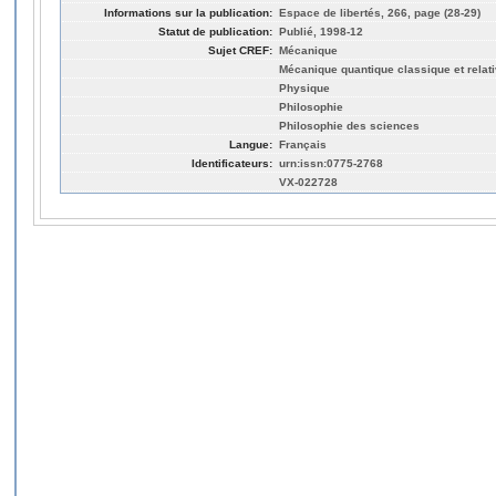
Informations sur la publication:
Espace de libertés, 266, page (28-29)
Statut de publication:
Publié, 1998-12
Sujet CREF:
Mécanique
Mécanique quantique classique et relati
Physique
Philosophie
Philosophie des sciences
Langue:
Français
Identificateurs:
urn:issn:0775-2768
VX-022728