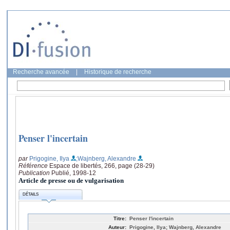
Recherche avancée
|
Historique de recherche
Penser l'incertain
par
Prigogine, Ilya
;Wajnberg, Alexandre
Référence
Espace de libertés, 266, page (28-29)
Publication
Publié, 1998-12
Article de presse ou de vulgarisation
DÉTAILS
Titre:
Penser l'incertain
Auteur:
Prigogine, Ilya; Wajnberg, Alexandre