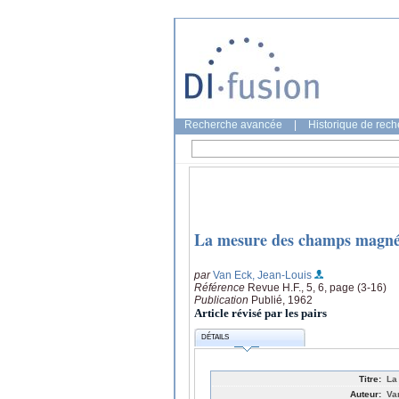
Recherche avancée
|
Historique de rec
La mesure des champs magnét
par
Van Eck, Jean-Louis
Référence
Revue H.F., 5, 6, page (3-16)
Publication
Publié, 1962
Article révisé par les pairs
DÉTAILS
Titre:
La
Auteur:
Va