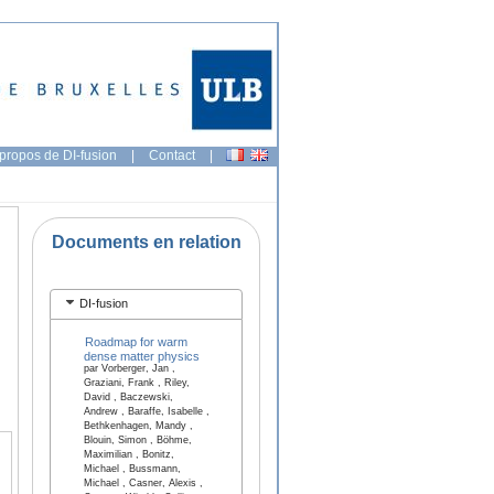
propos de DI-fusion
|
Contact
|
Documents en relation
DI-fusion
Roadmap for warm
dense matter physics
par Vorberger, Jan ,
Graziani, Frank , Riley,
David , Baczewski,
Andrew , Baraffe, Isabelle ,
Bethkenhagen, Mandy ,
Blouin, Simon , Böhme,
Maximilian , Bonitz,
Michael , Bussmann,
Michael , Casner, Alexis ,