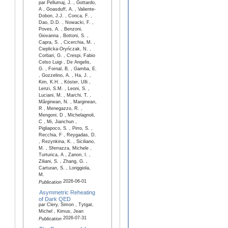
par Pellumaj, J. , Gottardo,
A , Goasduff, A. , Valiente-
Dobon, J.J. , Conca, F. ,
Dao, D.D. , Nowacki, F. ,
Poves, A. , Benzoni,
Giovanna , Bottoni, S. ,
Capra, S. , Cicerchia, M. ,
Cieplicka-Oryńczak, N. ,
Corbari, G. , Crespi, Fabio
Celso Luigi , De Angelis,
G. , Fornal, B. , Gamba, E.
, Gozzelino, A. , Ha, J. ,
Kim, K.H. , Köster, Ulli ,
Lenzi, S.M. , Leoni, S. ,
Luciani, M. , Marchi, T. ,
Mărginean, N. , Marginean,
R , Menegazzo, R. ,
Mengoni, D , Michelagnoli,
C , Mi, Jianchun ,
Pigliapoco, S. , Pirro, S. ,
Recchia, F , Reygadas, D.
, Rezynkina, K. , Siciliano,
M. , Sferrazza, Michele ,
Turturica, A , Zanon, I. ,
Ziliani, S. , Zhang, G. ,
Carturan, S. , Loriggiola,
M.
2026-06-01
Publication
Asymmetric Reheating
of Dark QED
par Clery, Simon , Tytgat,
Michel , Kimus, Jean
2026-07-31
Publication