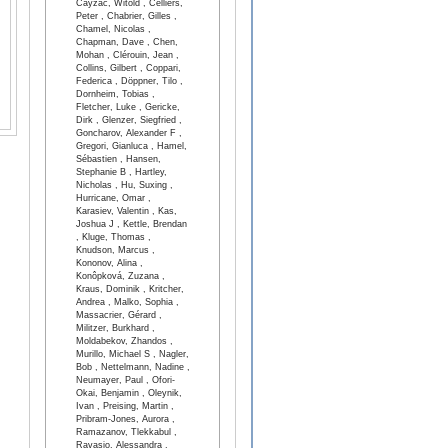
Cayzac, Witold , Celliers,
Peter , Chabrier, Gilles ,
Chamel, Nicolas ,
Chapman, Dave , Chen,
Mohan , Clérouin, Jean ,
Collins, Gilbert , Coppari,
Federica , Döppner, Tilo ,
Dornheim, Tobias ,
Fletcher, Luke , Gericke,
Dirk , Glenzer, Siegfried ,
Goncharov, Alexander F ,
Gregori, Gianluca , Hamel,
Sébastien , Hansen,
Stephanie B , Hartley,
Nicholas , Hu, Suxing ,
Hurricane, Omar ,
Karasiev, Valentin , Kas,
Joshua J , Kettle, Brendan
, Kluge, Thomas ,
Knudson, Marcus ,
Kononov, Alina ,
Konôpková, Zuzana ,
Kraus, Dominik , Kritcher,
Andrea , Malko, Sophia ,
Massacrier, Gérard ,
Militzer, Burkhard ,
Moldabekov, Zhandos ,
Murillo, Michael S , Nagler,
Bob , Nettelmann, Nadine ,
Neumayer, Paul , Ofori-
Okai, Benjamin , Oleynik,
Ivan , Preising, Martin ,
Pribram-Jones, Aurora ,
Ramazanov, Tlekkabul ,
Ravasio, Alessandra ,