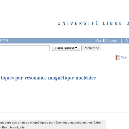
herche
Mon DI-fusion
|
À 
Passe-partout
Citer
iques par résonance magnétique nucléaire
 mesure des champs magnétiques par résonance magnétique nucléaire
n Eck, Jean-Louis