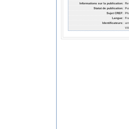
Informations sur la publication:
Re
Statut de publication:
Pu
Sujet CREF:
Ph
Langue:
Fr
Identificateurs:
ur
VX