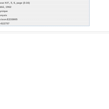
vue H.F., 5, 6, page (3-16)
blié, 1962
ysique
ançais
n:issn:E233805
-022757