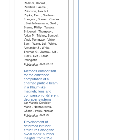
Redmer, Ronald ,
Rethfeld, Baerbel ,
Robinson, Alex P L ,
Röpke, Gerd , Soubiran,
François , Starrett, Charles
, Steinle-Neumann, Gerd ,
Sterne, Phillip , Tanaka,
Shigenori , Thompson,
Aidan P , Trickey, Samuel ,
Vinci, Tommaso , Vinko,
Sam , Wang, Lei , White,
Alexander J , White,
Thomas G , Zastrau, Ulf ,
Zurek, Eva , Tolias,
Panagiotis
2026-07-15
Publication
Methods comparison
for the emittance
computation of a
charged particle beam
in a lithium-like
magnetic lens and
comparison of different
degrader systems
par Mannie-Corbisier,
Marie , Hernalsteens,
Cédric , Pauly, Nicolas
2026-09
Publication
Development of
deformed intruder
structures along the
N=50 magic number:
Insights from 83Se