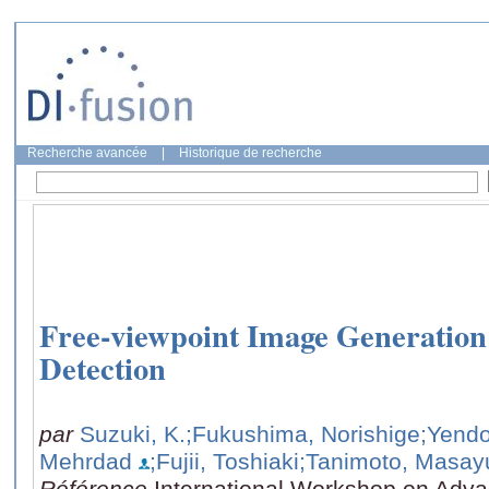
Recherche avancée
|
Historique de recherche
Free-viewpoint Image Generation
Detection
par
Suzuki, K.
;Fukushima, Norishige
;Yendo
Mehrdad
;Fujii, Toshiaki
;Tanimoto, Masay
Référence
International Workshop on Adv