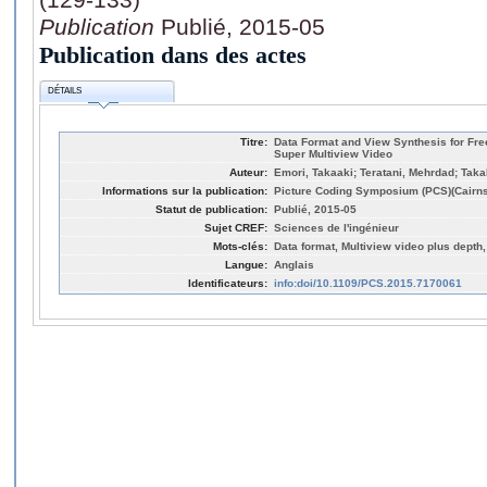
Publication
Publié, 2015-05
Publication dans des actes
DÉTAILS
Titre:
Data Format and View Synthesis for Fre
Super Multiview Video
Auteur:
Emori, Takaaki; Teratani, Mehrdad; Takah
Informations sur la publication:
Picture Coding Symposium (PCS)(Cairns,
Statut de publication:
Publié, 2015-05
Sujet CREF:
Sciences de l'ingénieur
Mots-clés:
Data format, Multiview video plus dept
Langue:
Anglais
Identificateurs:
info:doi/10.1109/PCS.2015.7170061