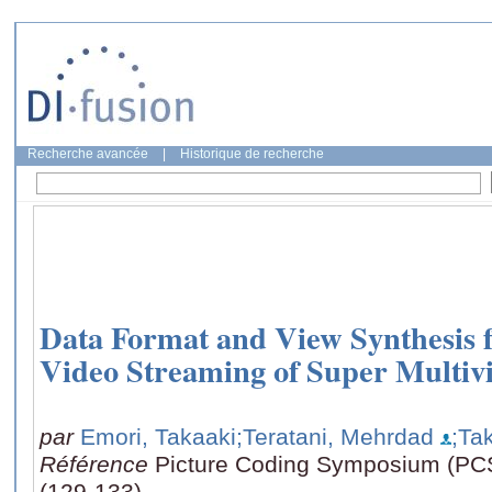
Recherche avancée
|
Historique de recherche
Data Format and View Synthesis f
Video Streaming of Super Multiv
par
Emori, Takaaki
;Teratani, Mehrdad
;Ta
Référence
Picture Coding Symposium (PCS)
(129-133)