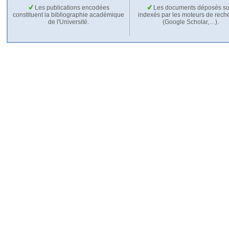
Les publications encodées
Les documents déposés so
constituent la bibliographie académique
indexés par les moteurs de rech
de l'Université.
(Google Scholar,…).