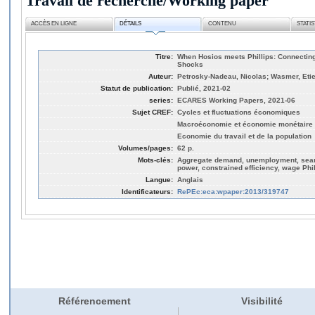
Travail de recherche/Working paper
ACCÈS EN LIGNE
DÉTAILS
CONTENU
STATI
Titre:
When Hosios meets Phillips: Connecting
Shocks
Auteur:
Petrosky-Nadeau, Nicolas; Wasmer, Etie
Statut de publication:
Publié, 2021-02
series:
ECARES Working Papers, 2021-06
Sujet CREF:
Cycles et fluctuations économiques
Macroéconomie et économie monétaire
Economie du travail et de la population
Volumes/pages:
62 p.
Mots-clés:
Aggregate demand, unemployment, searc
power, constrained efficiency, wage Phi
Langue:
Anglais
Identificateurs:
RePEc:eca:wpaper:2013/319747
Référencement
Visibilité