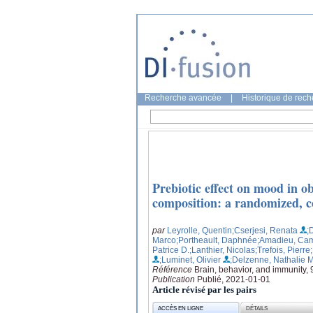
Recherche avancée
|
Historique de rec
Prebiotic effect on mood in ob
composition: a randomized, co
par
Leyrolle, Quentin
;Cserjesi, Renata
;
Marco
;Portheault, Daphnée
;Amadieu, Cam
Patrice D.
;Lanthier, Nicolas
;Trefois, Pierre
;Luminet, Olivier
;Delzenne, Nathalie 
Référence
Brain, behavior, and immunity,
Publication
Publié, 2021-01-01
Article révisé par les pairs
ACCÈS EN LIGNE
DÉTAILS