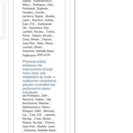
Sophie , Gianfrancesco,
Marco , Rodriguez, Julie ,
Portheault, Daphnée ,
Amadieu, Camille ,
Leclercq, Sophie , Bindels,
Laure , Neyrinck, Audrey ,
Cani, P.D. , Karkkainen,
Olli , Haninheva, Kati ,
Lanthier, Nicolas , Trefois,
Pierre , Paquot, Nicolas ,
Cnop, Miriam , Thissen,
Jean Paul , Klein, Olivier ,
Luminet, Olivier ,
Delzenne, Nathalie Maria
2020-12-01
Publication
Physical activity
enhances the
improvement of body
mass index and
metabolism by inulin: a
multicenter randomized
placebo-controlled trial
performed in obese
individuals
par Rodriguez, Julie ,
Neyrinck, Audrey , Van
Kerckhoven, Maxime ,
Gianfrancesco, Marco ,
Renguet, Edith , Bertrand,
Luc , Cani, P.D. , Lanthier,
Nicolas , Cnop, Miriam ,
Paquot, Nicolas , Thissen,
Jean Paul , Bindels, Laure
, Delzenne, Nathalie Maria