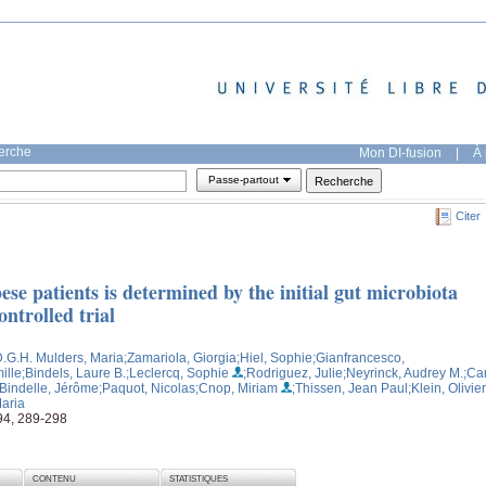
herche
Mon DI-fusion
|
À 
Passe-partout
Citer
ese patients is determined by the initial gut microbiota
ntrolled trial
D.G.H. Mulders, Maria
;Zamariola, Giorgia
;Hiel, Sophie
;Gianfrancesco,
ille
;Bindels, Laure B.
;Leclercq, Sophie
;Rodriguez, Julie
;Neyrinck, Audrey M.
;Ca
;Bindelle, Jérôme
;Paquot, Nicolas
;Cnop, Miriam
;Thissen, Jean Paul
;Klein, Olivier
Maria
 94, 289-298
CONTENU
STATISTIQUES