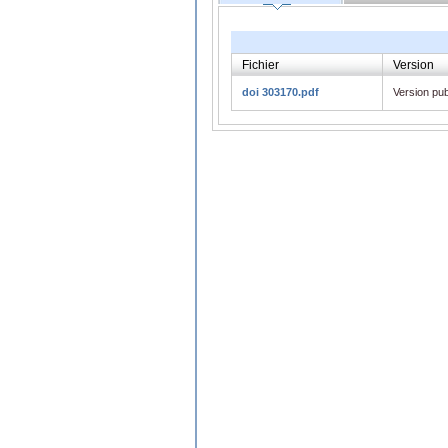
Fichier
Version
doi 303170.pdf
Version pub