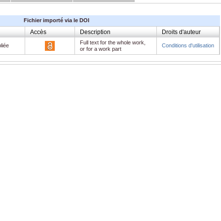
Fichier importé via le DOI
Accès
Description
Droits d'auteur
Full text for the whole work,
liée
Conditions d'utilisation
or for a work part