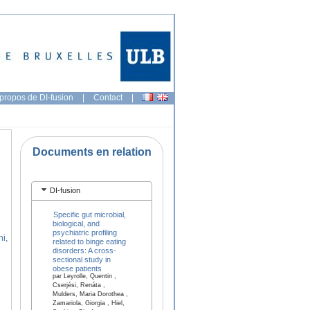
propos de DI-fusion
|
Contact
|
Documents en relation
DI-fusion
Specific gut microbial,
biological, and
psychiatric profiling
ni,
related to binge eating
disorders: A cross-
sectional study in
obese patients
par Leyrolle, Quentin ,
Cserjési, Renáta ,
Mulders, Maria Dorothea ,
Zamariola, Giorgia , Hiel,