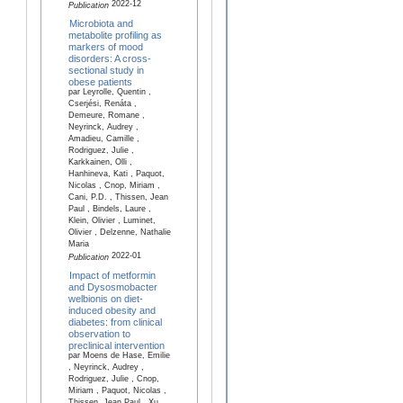
2022-12
Publication
Microbiota and
metabolite profiling as
markers of mood
disorders: A cross-
sectional study in
obese patients
par Leyrolle, Quentin ,
Cserjési, Renáta ,
Demeure, Romane ,
Neyrinck, Audrey ,
Amadieu, Camille ,
Rodriguez, Julie ,
Karkkainen, Olli ,
Hanhineva, Kati , Paquot,
Nicolas , Cnop, Miriam ,
Cani, P.D. , Thissen, Jean
Paul , Bindels, Laure ,
Klein, Olivier , Luminet,
Olivier , Delzenne, Nathalie
Maria
2022-01
Publication
Impact of metformin
and Dysosmobacter
welbionis on diet-
induced obesity and
diabetes: from clinical
observation to
preclinical intervention
par Moens de Hase, Emilie
, Neyrinck, Audrey ,
Rodriguez, Julie , Cnop,
Miriam , Paquot, Nicolas ,