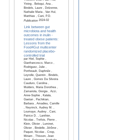
Thissen, Jean Paul , Xu,
Yining , Beloqui, Ana ,
Bindels, Laure , Delzenne,
Nathalie Maria , Van Hul,
Matthias , Cani, P.D.
2024-02
Publication
Link between gut
microbiota and health
outcomes in inulin -
treated obese patients:
Lessons from the
Food4Gut multicenter
randomized placebo-
controlled trial
par Hiel, Sophie ,
Gianfrancesco, Marco ,
Rodriguez, Julie ,
Portheault, Daphnée ,
Leyrolle, Quentin , Bindels,
Laure , Gomes Da Silveira
Cauduro, Carolina ,
Mulders, Maria Dorothea ,
Zamariola, Giorgia , Azzi,
Anne-Sophie , Kalala,
Gaetan , Pachikian,
Barbara , Amadieu, Camille
, Neyrinck, Audrey M. ,
Loumaye, Audrey , Cani,
Patrice D. , Lanthier,
Nicolas , Trefois, Pierre ,
Klein, Olivier , Luminet,
Olivier , Bindelle, Jérôme ,
Paquot, Nicolas , Cnop,
Miriam , Thissen, Jean