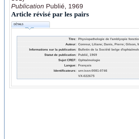
Publication
Publié, 1969
Article révisé par les pairs
DÉTAILS
Titre:
Physiopathologie de l'amblyopie fonctio
Auteur:
Conreur, Liliane; Danis, Pierre; Gilson,
Informations sur la publication:
Bulletin de la Société belge d'ophtalmol
Statut de publication:
Publié, 1969
Sujet CREF:
Ophtalmologie
Langue:
Français
Identificateurs:
urn:issn:0081-0746
VX-022675