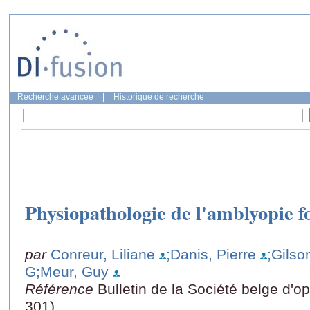
Recherche avancée
|
Historique de recherche
Physiopathologie de l'amblyopie f
par
Conreur, Liliane
;Danis, Pierre
;Gilso
G
;Meur, Guy
Référence
Bulletin de la Société belge d'o
301)