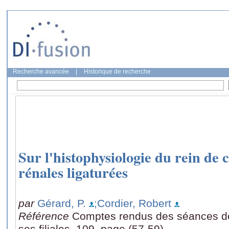
Recherche avancée
|
Historique de recherche
Sur l'histophysiologie du rein de 
rénales ligaturées
par
Gérard, P.
;Cordier, Robert
Référence
Comptes rendus des séances de 
ses filiales, 109, page (57-59)