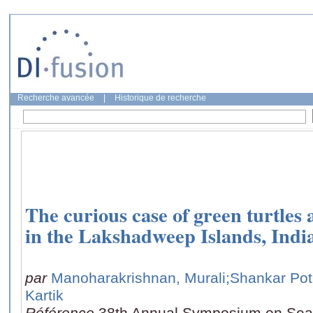
Recherche avancée
|
Historique de recherche
The curious case of green turtle
in the Lakshadweep Islands, Indi
par
Manoharakrishnan, Murali
;Shankar Pot
Kartik
Référence
38th Annual Symposium on Sea 