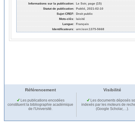
Informations sur la publication:
Le Soir, page (15)
Statut de publication:
Publié, 2021-02-10
Sujet CREF:
Droit public
Mots-clés:
laïcité
Langue:
Français
Identificateurs:
urn:issn:1375-5668
Référencement
Visibilité
Les publications encodées
Les documents déposés so
constituent la bibliographie académique
indexés par les moteurs de rech
de l'Université.
(Google Scholar,…).