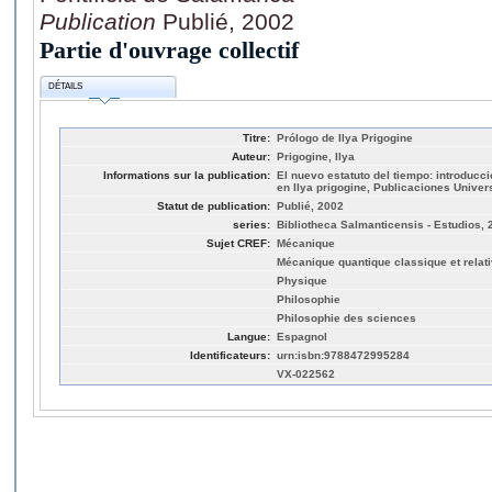
Publication
Publié, 2002
Partie d'ouvrage collectif
DÉTAILS
Titre:
Prólogo de Ilya Prigogine
Auteur:
Prigogine, Ilya
Informations sur la publication:
El nuevo estatuto del tiempo: introducc
en Ilya prigogine, Publicaciones Unive
Statut de publication:
Publié, 2002
series:
Bibliotheca Salmanticensis - Estudios, 
Sujet CREF:
Mécanique
Mécanique quantique classique et relati
Physique
Philosophie
Philosophie des sciences
Langue:
Espagnol
Identificateurs:
urn:isbn:9788472995284
VX-022562