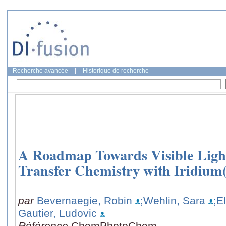
Recherche avancée
|
Historique de recherche
A Roadmap Towards Visible Ligh
Transfer Chemistry with Iridium
par
Bevernaegie, Robin
;Wehlin, Sara
;E
Gautier, Ludovic
Référence
ChemPhotoChem