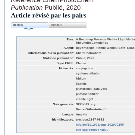
Publication
Publié, 2020
Article révisé par les pairs
DÉTAILS
CONTENU
Titre:
A Roadmap Towards Visible Light Mediat
Iridium(III) Complexes
Auteur:
Bevernaegie, Robin; Wehlin, Sara; Elias
Informations sur la publication:
ChemPhotoChem
Statut de publication:
Publié, 2020
Sujet CREF:
Chimie
Mots-clés:
conjugation
cyclometallation
iridium
ligands
photoredox catalysis
photosensitizer
visible light
Note générale:
SCOPUS: ar.j
DecretOANoAutActif
Langue:
Anglais
Identificateurs:
urn:issn:2367-0932
info:doi/10.1002/cptc.202000255
info:scp/85099574830