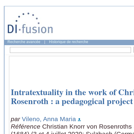
Recherche avancée
|
Historique de recherche
Intratextuality in the work of Ch
Rosenroth : a pedagogical project
par
Vileno, Anna Maria
Référence
Christian Knorr von Rosenroths
(1684) (3 et 4 juillet 2020: Sulzbach (Germ