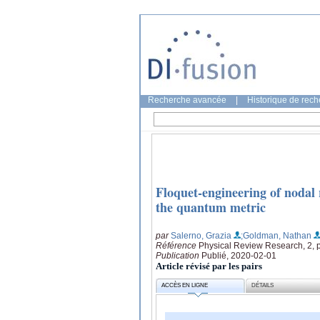
Recherche avancée
|
Historique de rec
Floquet-engineering of nodal 
the quantum metric
par
Salerno, Grazia
;Goldman, Nathan
Référence
Physical Review Research, 2, 
Publication
Publié, 2020-02-01
Article révisé par les pairs
ACCÈS EN LIGNE
DÉTAILS