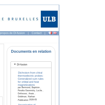
propos de DI-fusion
|
Contact
|
Documents en relation
DI-fusion
Dichroism from chiral
thermoelectric probes:
Generalized sum rules
for orbital and heat
magnetizations
par Bermond, Baptiste ,
Peralta Gavensky, Lucila ,
Defossez, Anais ,
Goldman, Nathan
2026-05
Publication
Anyonization of