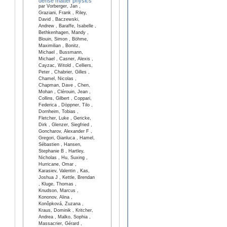
dense matter physics
par Vorberger, Jan ,
Graziani, Frank , Riley,
David , Baczewski,
Andrew , Baraffe, Isabelle ,
Bethkenhagen, Mandy ,
Blouin, Simon , Böhme,
Maximilian , Bonitz,
Michael , Bussmann,
Michael , Casner, Alexis ,
Cayzac, Witold , Celliers,
Peter , Chabrier, Gilles ,
Chamel, Nicolas ,
Chapman, Dave , Chen,
Mohan , Clérouin, Jean ,
Collins, Gilbert , Coppari,
Federica , Döppner, Tilo ,
Dornheim, Tobias ,
Fletcher, Luke , Gericke,
Dirk , Glenzer, Siegfried ,
Goncharov, Alexander F ,
Gregori, Gianluca , Hamel,
Sébastien , Hansen,
Stephanie B , Hartley,
Nicholas , Hu, Suxing ,
Hurricane, Omar ,
Karasiev, Valentin , Kas,
Joshua J , Kettle, Brendan
, Kluge, Thomas ,
Knudson, Marcus ,
Kononov, Alina ,
Konôpková, Zuzana ,
Kraus, Dominik , Kritcher,
Andrea , Malko, Sophia ,
Massacrier, Gérard ,