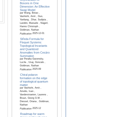
Bosons in One
Dimension: An Effective
Swap Model
par Wang, Botao ,
Vashisht, Amit , Guo,
Yanliang , Dhar, Sudipta ,
Landini, Manuele , Nägerl,
Hanns Christoph ,
Goldman, Nathan
2025-12-01
Publication
Středa Formula for
Floquet Systems:
Topological Invariants
and Quantized
Anomalies from Cesàro
Summation
par Peralta Gavensky,
Lucila , Usaj, Gonzalo ,
Goldman, Nathan
2025-09
Publication
Chiral polaron
formation on the edge
of topological quantum
matter
par Vashisht, Amit ,
Amelio, Ivan ,
Vanderstraeten, Laurens ,
Bruun, Georg G.M. ,
Diessel, Oriana , Goldman,
Nathan
2025-12
Publication
Roadmap for warm