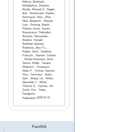
Militzer, Burkhard ,
Moldabekov, Zhandos ,
Murillo, Michael S , Nagler,
Bob , Nettelmann, Nadine ,
Neumayer, Paul , Ofori-
Okai, Benjamin , Oleynik,
Ivan , Preising, Martin ,
Pribram-Jones, Aurora ,
Ramazanov, Tlekkabul ,
Ravasio, Alessandra ,
Redmer, Ronald ,
Rethfeld, Baerbel ,
Robinson, Alex P L ,
Röpke, Gerd , Soubiran,
François , Starrett, Charles
, Steinle-Neumann, Gerd ,
Sterne, Phillip , Tanaka,
Shigenori , Thompson,
Aidan P , Trickey, Samuel ,
Vinci, Tommaso , Vinko,
Sam , Wang, Lei , White,
Alexander J , White,
Thomas G , Zastrau, Ulf ,
Zurek, Eva , Tolias,
Panagiotis
2026-07-15
Publication
Facilité