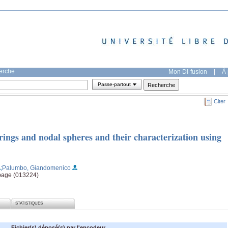
herche
Mon DI-fusion
|
À 
Passe-partout
Citer
rings and nodal spheres and their characterization using
;Palumbo, Giandomenico
page (013224)
STATISTIQUES
Fichier(s) déposé(s) par l'encodeur