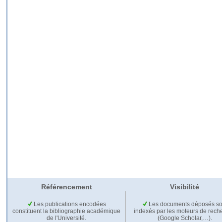
Référencement
Visibilité
Les publications encodées
Les documents déposés so
constituent la bibliographie académique
indexés par les moteurs de rech
de l'Université.
(Google Scholar,…).