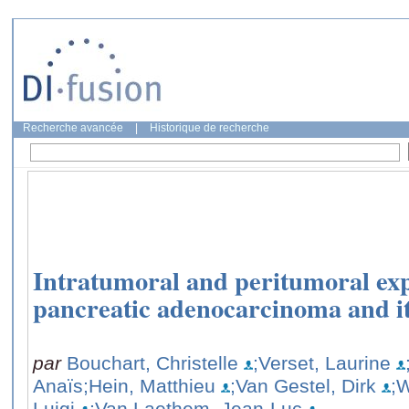
Recherche avancée
|
Historique de recherche
Intratumoral and peritumoral ex
pancreatic adenocarcinoma and it
par
Bouchart, Christelle
;Verset, Laurine
Anaïs
;Hein, Matthieu
;Van Gestel, Dirk
;W
Luigi
;Van Laethem, Jean-Luc