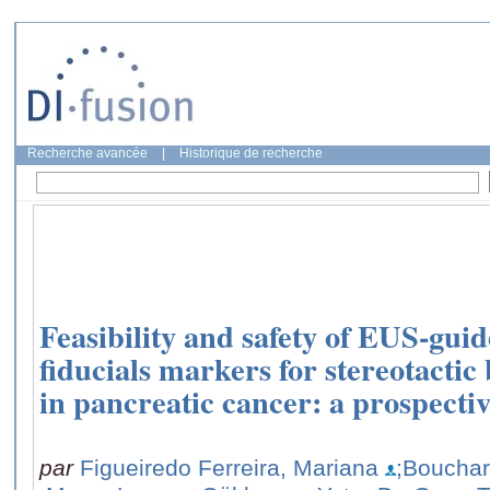
Recherche avancée
|
Historique de recherche
Feasibility and safety of EUS-gui
fiducials markers for stereotactic
in pancreatic cancer: a prospectiv
par
Figueiredo Ferreira, Mariana
;Bouchart