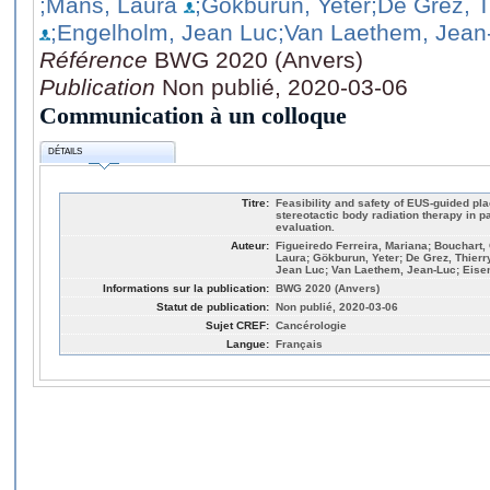
;Mans, Laura
;Gökburun, Yeter
;De Grez, T
;Engelholm, Jean Luc
;Van Laethem, Jean
Référence
BWG 2020 (Anvers)
Publication
Non publié, 2020-03-06
Communication à un colloque
DÉTAILS
Titre:
Feasibility and safety of EUS-guided pl
stereotactic body radiation therapy in 
evaluation.
Auteur:
Figueiredo Ferreira, Mariana; Bouchart, C
Laura; Gökburun, Yeter; De Grez, Thierry
Jean Luc; Van Laethem, Jean-Luc; Eisen
Informations sur la publication:
BWG 2020 (Anvers)
Statut de publication:
Non publié, 2020-03-06
Sujet CREF:
Cancérologie
Langue:
Français