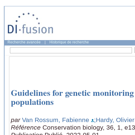
Recherche avancée
|
Historique de recherche
Guidelines for genetic monitoring 
populations
par
Van Rossum, Fabienne
;Hardy, Olivier
Référence
Conservation biology, 36, 1, e1
Publication
Publié, 2022-05-01