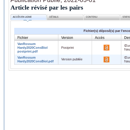
Article révisé par les pairs
ACCÈS EN LIGNE
DÉTAILS
CONTENU
STATI
Fichier(s) déposé(s) par l'enc
Fichier
Version
Accès
Des
VanRossum
Œuv
Hardy2020ConsBiol
Postprint
l'œ
postprint.pdf
VanRossum
Œuv
Version publiée
Hardy2020ConsBiol.pdf
l'œ