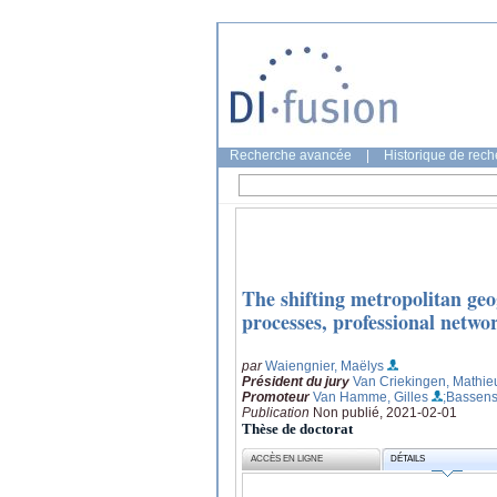
Recherche avancée
|
Historique de rec
The shifting metropolitan ge
processes, professional netwo
par
Waiengnier, Maëlys
Président du jury
Van Criekingen, Mathie
Promoteur
Van Hamme, Gilles
;Bassens
Publication
Non publié, 2021-02-01
Thèse de doctorat
ACCÈS EN LIGNE
DÉTAILS