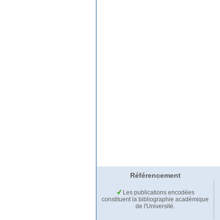
Référencement
Les publications encodées
constituent la bibliographie académique
de l'Université.