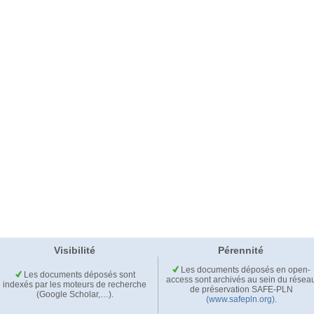
Visibilité
Pérennité
Les documents déposés en open-
Les documents déposés sont
access sont archivés au sein du résea
indexés par les moteurs de recherche
de préservation SAFE-PLN
(Google Scholar,…).
(www.safepln.org)
.