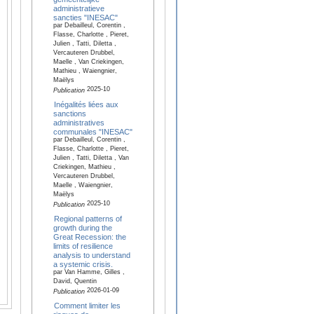
administratieve
sancties "INESAC"
par Debailleul, Corentin ,
Flasse, Charlotte , Pieret,
Julien , Tatti, Diletta ,
Vercauteren Drubbel,
Maelle , Van Criekingen,
Mathieu , Waiengnier,
Maëlys
2025-10
Publication
Inégalités liées aux
sanctions
administratives
communales "INESAC"
par Debailleul, Corentin ,
Flasse, Charlotte , Pieret,
Julien , Tatti, Diletta , Van
Criekingen, Mathieu ,
Vercauteren Drubbel,
Maelle , Waiengnier,
Maëlys
2025-10
Publication
Regional patterns of
growth during the
Great Recession: the
limits of resilience
analysis to understand
a systemic crisis.
par Van Hamme, Gilles ,
David, Quentin
2026-01-09
Publication
Comment limiter les