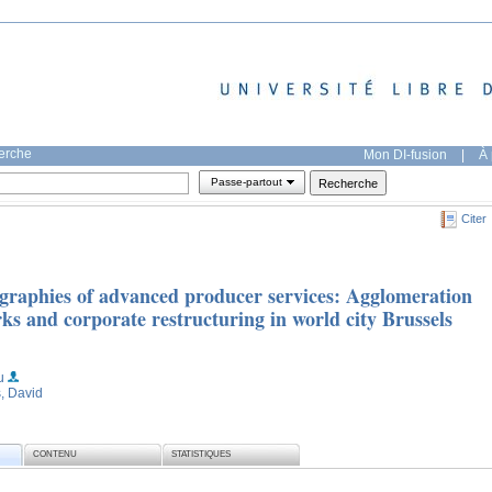
herche
Mon DI-fusion
|
À 
Passe-partout
Citer
ographies of advanced producer services: Agglomeration
rks and corporate restructuring in world city Brussels
u
, David
CONTENU
STATISTIQUES