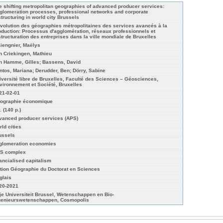
e shifting metropolitan geographies of advanced producer services:
glomeration processes, professional networks and corporate
structuring in world city Brussels
évolution des géographies métropolitaines des services avancés à la
oduction: Processus d'agglomération, réseaux professionnels et
structuration des entreprises dans la ville mondiale de Bruxelles
iengnier, Maëlys
n Criekingen, Mathieu
n Hamme, Gilles; Bassens, David
ntos, Mariana; Derudder, Ben; Dörry, Sabine
iversité libre de Bruxelles, Faculté des Sciences – Géosciences,
vironnement et Société, Bruxelles
21-02-01
ographie économique
. (140 p.)
vanced producer services (APS)
rld cities
ussels
glomeration economies
S complex
nancialised capitalism
tion Géographie du Doctorat en Sciences
glais
20-2021
ije Universiteit Brussel, Wetenschappen en Bio-
genieurswetenschappen, Cosmopolis