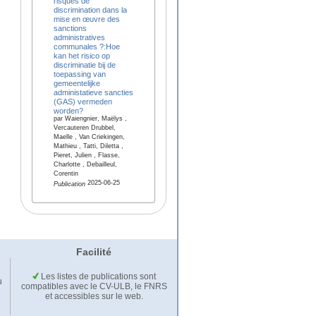
risques de
discrimination dans la
mise en œuvre des
sanctions
administratives
communales ?:Hoe
kan het risico op
discriminatie bij de
toepassing van
gemeentelijke
administatieve sancties
(GAS) vermeden
worden?
par Waiengnier, Maëlys ,
Vercauteren Drubbel,
Maelle , Van Criekingen,
Mathieu , Tatti, Diletta ,
Pieret, Julien , Flasse,
Charlotte , Debailleul,
Corentin
2025-06-25
Publication
Facilité
Les listes de publications sont
u
compatibles avec le CV-ULB, le FNRS
et accessibles sur le web.