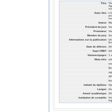
Titre:
Th
Ag
re
Autre titre:
L'
pr
re
Auteur:
Wa
Président du jury:
Va
Promoteur:
Va
Membre du jury:
Sa
Informations sur la publication:
Un
En
Date de défense:
20
Sujet CREF:
Gé
Volumes/pages:
1 v
Mots-clés:
ad
wo
Br
ag
AP
fi
Intitulé du diplôme:
Op
Langue:
An
Anneé académique:
20
Institution de co-tutelle:
Vr
In