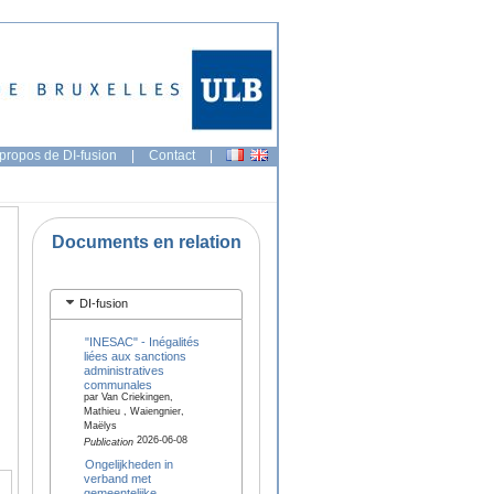
propos de DI-fusion
|
Contact
|
Documents en relation
DI-fusion
"INESAC" - Inégalités
liées aux sanctions
administratives
communales
par Van Criekingen,
Mathieu , Waiengnier,
Maëlys
2026-06-08
Publication
Ongelijkheden in
verband met
gemeentelijke