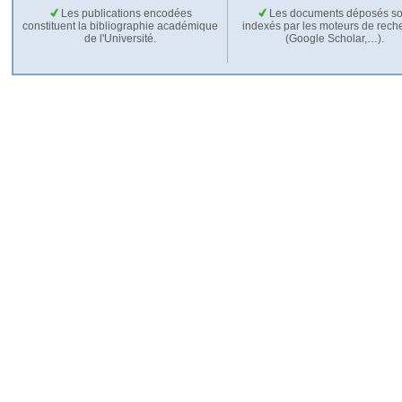
Les publications encodées
Les documents déposés so
constituent la bibliographie académique
indexés par les moteurs de rech
de l'Université.
(Google Scholar,…).