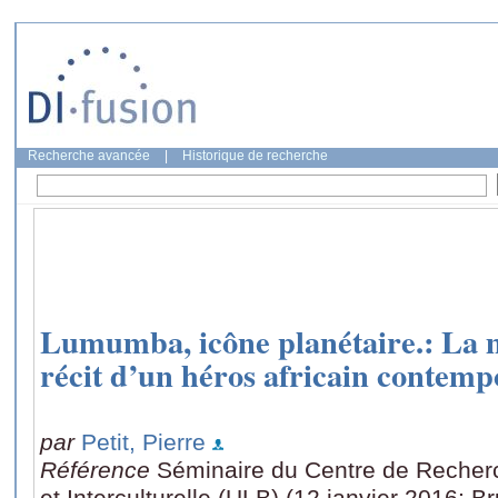
Recherche avancée
|
Historique de recherche
Lumumba, icône planétaire.: La m
récit d’un héros africain contemp
par
Petit, Pierre
Référence
Séminaire du Centre de Recher
et Interculturelle (ULB) (12 janvier 2016: Br