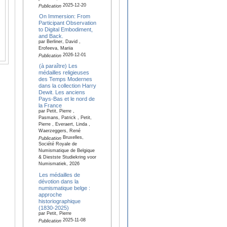
2025-12-20
Publication
On Immersion: From
Participant Observation
to Digital Embodiment,
and Back.
par Berliner, David ,
Erofeeva, Mariia
2026-12-01
Publication
(à paraître) Les
médailles religieuses
des Temps Modernes
dans la collection Harry
Dewit. Les anciens
Pays-Bas et le nord de
la France
par Petit, Pierre ,
Pasmans, Patrick , Petit,
Pierre , Everaert, Linda ,
Waerzeggers, René
Bruxelles,
Publication
Société Royale de
Numismatique de Belgique
& Diestste Studiekring voor
Numismatiek, 2026
Les médailles de
dévotion dans la
numismatique belge :
approche
historiographique
(1830-2025)
par Petit, Pierre
2025-11-08
Publication