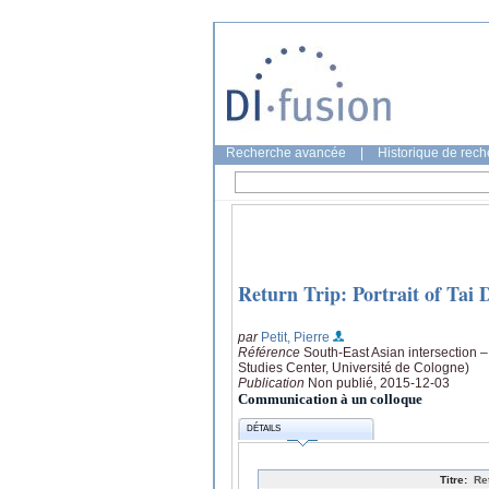
Recherche avancée
|
Historique de rec
Return Trip: Portrait of Tai 
par
Petit, Pierre
Référence
South-East Asian intersection –
Studies Center, Université de Cologne)
Publication
Non publié, 2015-12-03
Communication à un colloque
DÉTAILS
Titre:
Re