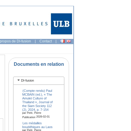
propos de DI-fusion
|
Contact
|
Documents en relation
DI-fusion
(Compte rendu) Paul
MCBAIN (ed.), « The
Amulet Culture of
Thailand », Journal of
the Siam Society 112
(2), 2024, p. 7-154
par Petit, Pierre
2026-02-01
Publication
Les médailles
bouddhiques au Laos
par Petit, Pierre