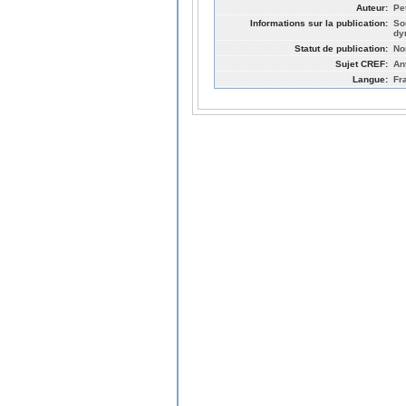
Auteur:
Pet
Informations sur la publication:
So
dy
Statut de publication:
No
Sujet CREF:
An
Langue:
Fr