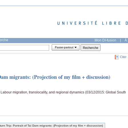
herche
Mon DI-fusion
|
À 
Passe-partout
Citer
Dam migrants: (Projection of my film + discussion)
 Labour migration, translocality, and regional dynamics (03/12/2015: Global South
turn Trip: Portrait of Tai Dam migrants: (Projection of my film + discussion)