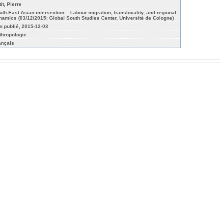
it, Pierre
uth-East Asian intersection – Labour migration, translocality, and regional
namics (03/12/2015: Global South Studies Center, Université de Cologne)
n publié, 2015-12-03
thropologie
ançais