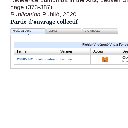
page (373-387)
Publication
Publié, 2020
Partie d'ouvrage collectif
ACCÈS EN LIGNE
DÉTAILS
STATISTIQUES
Fichier(s) déposé(s) par l'enc
Fichier
Version
Accès
Des
Œuv
2020PetitOfficialminiatures.pdf
Postprint
l'œ