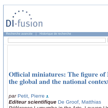
Recherche avancée
|
Historique de recherche
Official miniatures: The figure o
the global and the national contex
par
Petit, Pierre
Editeur scientifique
De Groof, Matthias
Référence
Lumumba in the Arts, Leuven Un