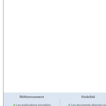
Référencement
Visibilité
Les publications encodées
Les documents déposés so