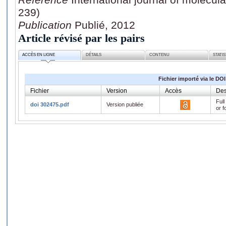
239)
Publication
Publié, 2012
Article révisé par les pairs
ACCÈS EN LIGNE
DÉTAILS
CONTENU
STATI
Fichier importé via le DOI
Fichier
Version
Accès
Des
Full
doi 302475.pdf
Version publiée
or f