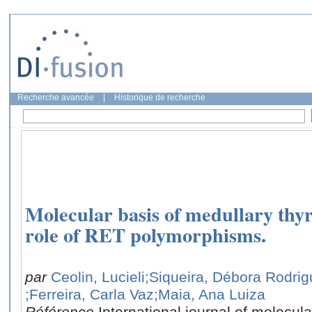
Recherche avancée
|
Historique de recherche
Molecular basis of medullary thy
role of RET polymorphisms.
par
Ceolin, Lucieli
;Siqueira, Débora Rodri
;Ferreira, Carla Vaz
;Maia, Ana Luiza
Référence
International journal of molecul