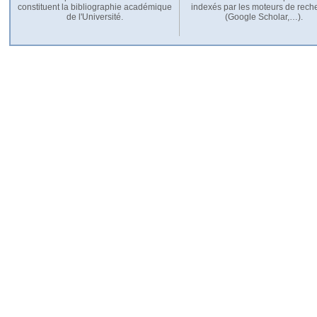
constituent la bibliographie académique
indexés par les moteurs de rech
de l'Université.
(Google Scholar,…).