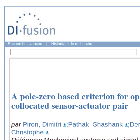
Recherche avancée
|
Historique de recherche
A pole-zero based criterion for o
collocated sensor-actuator pair
par
Piron, Dimitri
;Pathak, Shashank
;De
Christophe
Référence
Mechanical systems and signal 