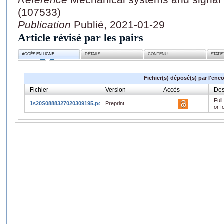
(107533)
Publication
Publié, 2021-01-29
Article révisé par les pairs
ACCÈS EN LIGNE
DÉTAILS
CONTENU
STATI
Fichier(s) déposé(s) par l'enc
Fichier
Version
Accès
Des
Full
1s20S0888327020309195.pdf
Preprint
or f