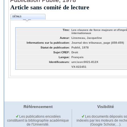
Article sans comité de lecture
DÉTAILS
Titre:
Les clauses de force majeure et d'impré
internationaux
Auteur:
Linsmeau, Jacqueline
Informations sur la publication:
Journal des tribunaux, page (458-459)
Statut de publication:
Publié, 1978
Sujet CREF:
Droit
Langue:
Français
Identificateurs:
urn:issn:0021-812X
VX-022451
Référencement
Visibilité
Les publications encodées
Les documents déposés so
constituent la bibliographie académique
indexés par les moteurs de rech
de l'Université.
(Google Scholar,…).