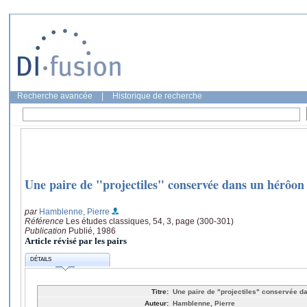
Recherche avancée
|
Historique de recherche
Une paire de "projectiles" conservée dans un hérôon
par
Hamblenne, Pierre
Référence
Les études classiques, 54, 3, page (300-301)
Publication
Publié, 1986
Article révisé par les pairs
DÉTAILS
Titre:
Une paire de "projectiles" conservée d
Auteur:
Hamblenne, Pierre