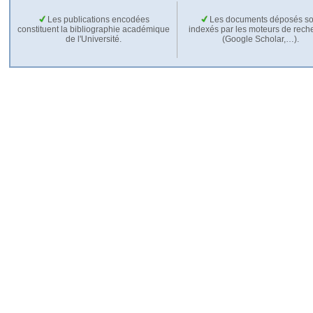
Les publications encodées
Les documents déposés so
constituent la bibliographie académique
indexés par les moteurs de rech
de l'Université.
(Google Scholar,…).