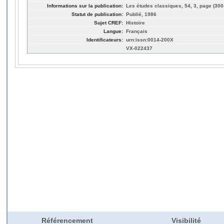
Informations sur la publication:
Les études classiques, 54, 3, page (300
Statut de publication:
Publié, 1986
Sujet CREF:
Histoire
Langue:
Français
Identificateurs:
urn:issn:0014-200X
VX-022437
Référencement
Visibilité