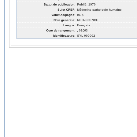
Statut de publication:
Publié, 1970
Sujet CREF:
Médecine pathologie humaine
Volumes/pages:
96 p.
Note générale:
MED-LICENCE
Langue:
Français
Cote de rangement:
, 01Q/3
Identificateurs:
SYL-000002