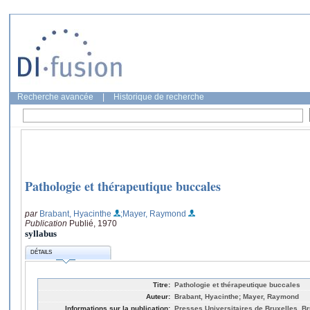
Recherche avancée
|
Historique de recherche
Pathologie et thérapeutique buccales
par
Brabant, Hyacinthe
;Mayer, Raymond
Publication
Publié, 1970
syllabus
DÉTAILS
Titre:
Pathologie et thérapeutique buccales
Auteur:
Brabant, Hyacinthe; Mayer, Raymond
Informations sur la publication:
Presses Universitaires de Bruxelles, Br