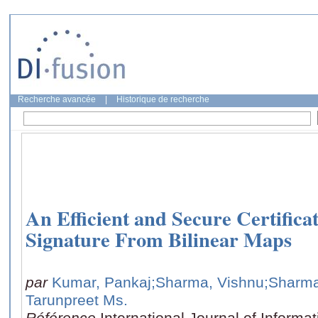
Recherche avancée
|
Historique de recherche
An Efficient and Secure Certifica
Signature From Bilinear Maps
par
Kumar, Pankaj
;Sharma, Vishnu
;Sharm
Tarunpreet Ms.
Référence
International Journal of Informa