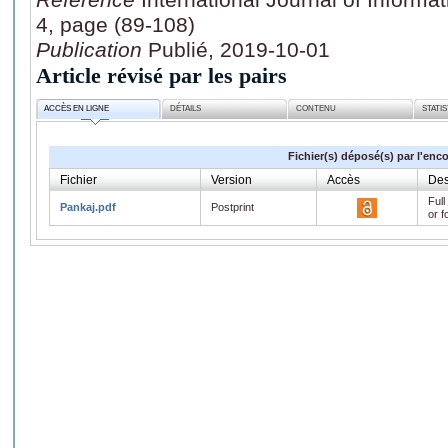
4, page (89-108)
Publication
Publié, 2019-10-01
Article révisé par les pairs
ACCÈS EN LIGNE
DÉTAILS
CONTENU
STATI
Fichier(s) déposé(s) par l'enc
Fichier
Version
Accès
Des
Full
Pankaj.pdf
Postprint
or f