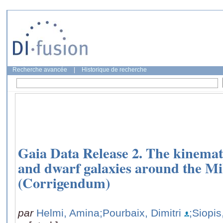
Recherche avancée
|
Historique de recherche
Gaia Data Release 2. The kinemati
and dwarf galaxies around the M
(Corrigendum)
par
Helmi, Amina
;Pourbaix, Dimitri
;Siopis