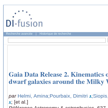
Recherche avancée
|
Historique de recherche
Gaia Data Release 2. Kinematics o
dwarf galaxies around the Milky
par
Helmi, Amina
;Pourbaix, Dimitri
;Siopis
; [et al.]
Référence
Astronomy & astrophysics, 637,