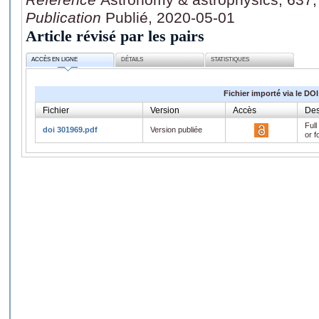
Publication
Publié, 2020-05-01
Article révisé par les pairs
ACCÈS EN LIGNE
DÉTAILS
STATISTIQUES
Fichier importé via le DOI
Fichier
Version
Accès
Des
Full
doi 301969.pdf
Version publiée
or f