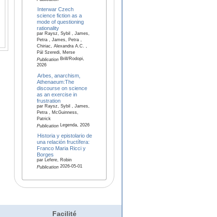
Interwar Czech
science fiction as a
mode of questioning
rationality
par Raysz, Sybil , James,
Petra , James, Petra ,
Chiriac, Alexandra A.C. ,
Pál Szeredi, Merse
Brill/Rodopi,
Publication
2026
Arbes, anarchism,
Athenaeum:The
discourse on science
as an exercise in
frustration
par Raysz, Sybil , James,
Petra , McGuinness,
Patrick
Legenda, 2026
Publication
Historia y epistolario de
una relación fructífera:
Franco Maria Ricci y
Borges
par Lefere, Robin
2026-05-01
Publication
Facilité