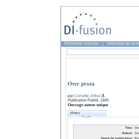
Recherche avancée
|
Historique de rec
Over proza
par
Cornette, Arthur
Publication
Publié, 1885
Ouvrage auteur unique
DÉTAILS
Titre:
Ov
Auteur:
Co
Statut de publication:
Pu