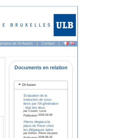
propos de DI-fusion
|
Contact
|
Documents en relation
DI-fusion
Evaluation de la
traduction de sous-
titres par l’IA générative
: état des lieux.
par Couset, Lucie
2026-04-09
Publication
Hiems elegiaca:la
place de l'hiver chez
les élégiaques latins
par Dehon, Pierre-Jacques
2026-06-30
Publication