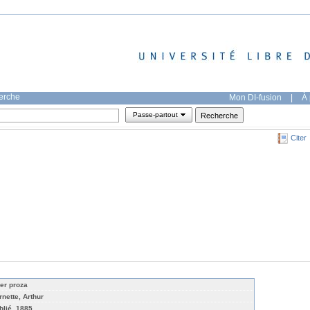
herche
Mon DI-fusion
|
À 
Passe-partout
Citer
er proza
rnette, Arthur
blié, 1885