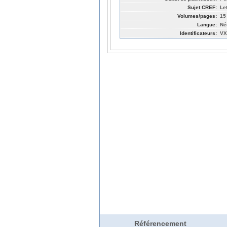
Sujet CREF:
Le
Volumes/pages:
15
Langue:
Né
Identificateurs:
VX
Référencement