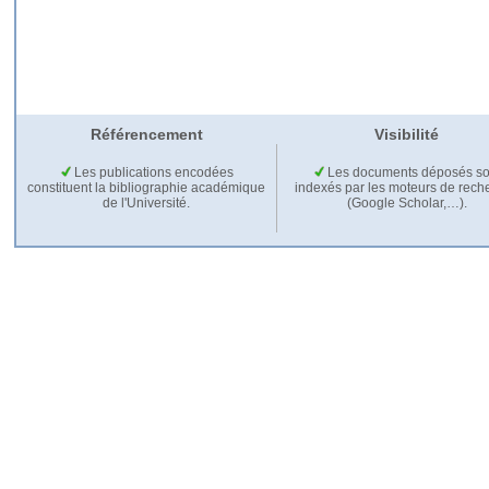
Référencement
Visibilité
Les publications encodées
Les documents déposés so
constituent la bibliographie académique
indexés par les moteurs de rech
de l'Université.
(Google Scholar,…).