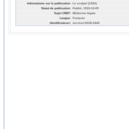
Informations sur la publication:
Le scalpel (1920)
Statut de publication:
Publié, 1920-10-09
Sujet CREF:
Médecine légale
Langue:
Français
Identificateurs:
urn:issn:0036-5440