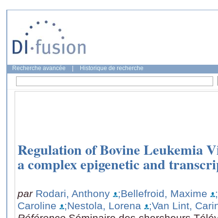
Recherche avancée
|
Historique de recherche
Regulation of Bovine Leukemia Vi
a complex epigenetic and transcr
par
Rodari, Anthony
;Bellefroid, Maxime
Caroline
;Nestola, Lorena
;Van Lint, Cari
Référence
Séminaire des chercheurs Télé