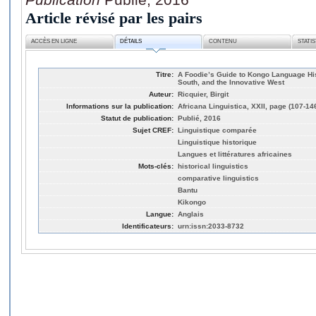
Article révisé par les pairs
ACCÈS EN LIGNE
DÉTAILS
CONTENU
STATI
Titre:
A Foodie’s Guide to Kongo Language His
South, and the Innovative West
Auteur:
Ricquier, Birgit
Informations sur la publication:
Africana Linguistica, XXII, page (107-14
Statut de publication:
Publié, 2016
Sujet CREF:
Linguistique comparée
Linguistique historique
Langues et littératures africaines
Mots-clés:
historical linguistics
comparative linguistics
Bantu
Kikongo
Langue:
Anglais
Identificateurs:
urn:issn:2033-8732