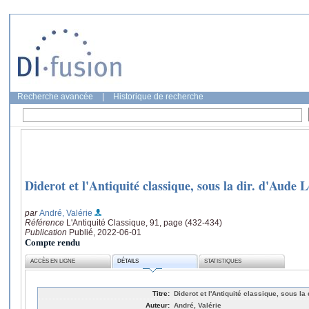
Recherche avancée
|
Historique de recherche
Diderot et l'Antiquité classique, sous la dir. d'Aude
par
André, Valérie
Référence
L'Antiquité Classique, 91, page (432-434)
Publication
Publié, 2022-06-01
Compte rendu
ACCÈS EN LIGNE
DÉTAILS
STATISTIQUES
Titre:
Diderot et l'Antiquité classique, sous l
Auteur:
André, Valérie