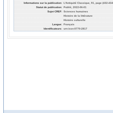
Informations sur la publication:
L'Antiquité Classique, 91, page (432-434
Statut de publication:
Publié, 2022-06-01
Sujet CREF:
Sciences humaines
Histoire de la littérature
Histoire culturelle
Langue:
Français
Identificateurs:
urn:issn:0770-2817