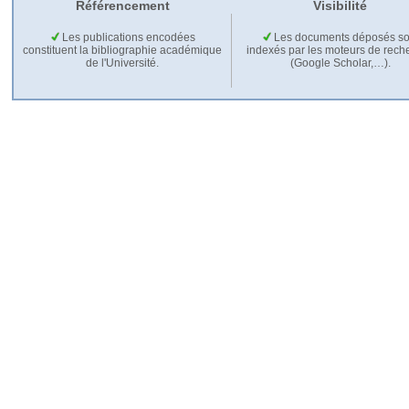
Référencement
Visibilité
Les publications encodées
Les documents déposés so
constituent la bibliographie académique
indexés par les moteurs de rech
de l'Université.
(Google Scholar,…).