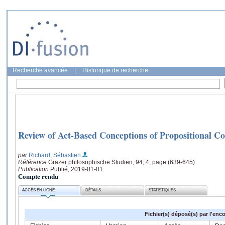
Recherche avancée
|
Historique de recherche
Review of Act-Based Conceptions of Propositional Co
par
Richard, Sébastien
Référence
Grazer philosophische Studien, 94, 4, page (639-645)
Publication
Publié, 2019-01-01
Compte rendu
ACCÈS EN LIGNE
DÉTAILS
STATISTIQUES
Fichier(s) déposé(s) par l'enc