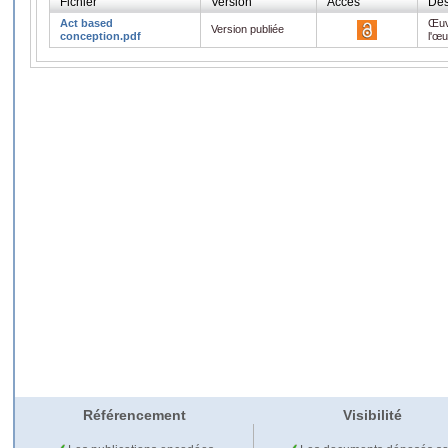
Fichier
Version
Accès
Des
Act based
Œuv
Version publiée
conception.pdf
l'œ
Référencement
Visibilité