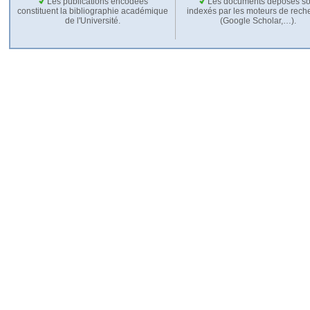
Les publications encodées
Les documents déposés so
constituent la bibliographie académique
indexés par les moteurs de rech
de l'Université.
(Google Scholar,…).