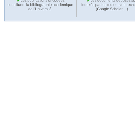
Les publications encodées
Les documents déposés so
constituent la bibliographie académique
indexés par les moteurs de rech
de l'Université.
(Google Scholar,…).